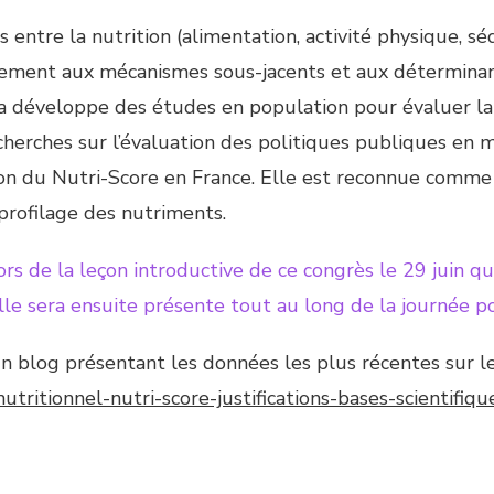
s entre la nutrition (alimentation, activité physique, sé
galement aux mécanismes sous-jacents et aux détermina
ulia développe des études en population pour évaluer l
echerches sur l’évaluation des politiques publiques en 
ion du Nutri-Score en France. Elle est reconnue comme
profilage des nutriments.
rs de la leçon introductive de ce congrès le 29 juin qu
lle sera ensuite présente tout au long de la journée p
un blog présentant les données les plus récentes sur le
nutritionnel-nutri-score-justifications-bases-scientifi