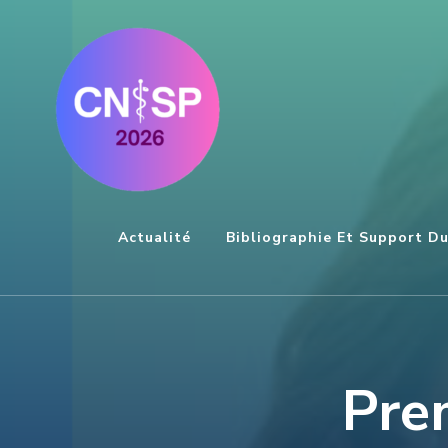
Aller
au
contenu
(Pressez
Entrée)
Actualité
Bibliographie Et Support D
Pre