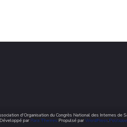
ociation d'Organisation du Congrès National des Internes de S
 Développé par
Rara Themes
Propulsé par
WordPress
.
Politique