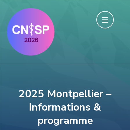
Aller
au
contenu
(Pressez
Entrée)
2025 Montpellier –
Informations &
programme