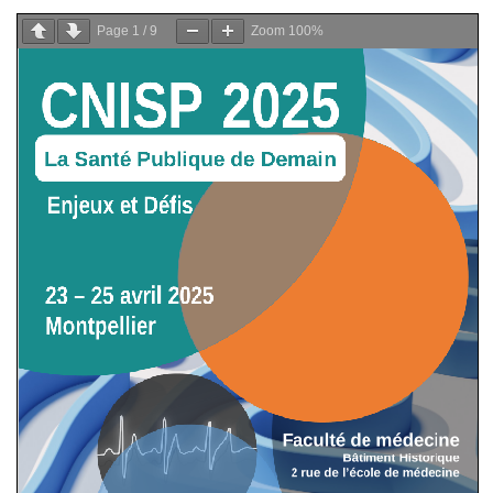
Page
1
/
9
Zoom
100%