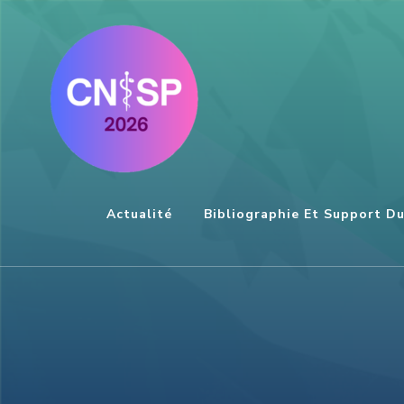
Aller
au
contenu
(Pressez
Entrée)
Actualité
Bibliographie Et Support D