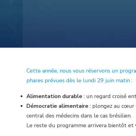
Cette année, nous vous réservons un program
phares prévues dès le lundi 29 juin matin :
Alimentation
durable
: un regard croisé en
Démocratie alimentaire
: plongez au cœur d
central des médecins dans le cas brésilien.
Le reste du programme arrivera bientôt et v