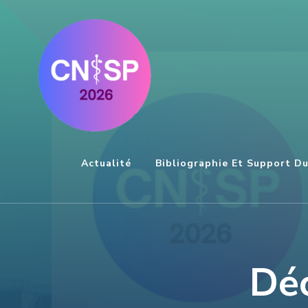
Aller
au
contenu
(Pressez
Entrée)
Actualité
Bibliographie Et Support D
Déc