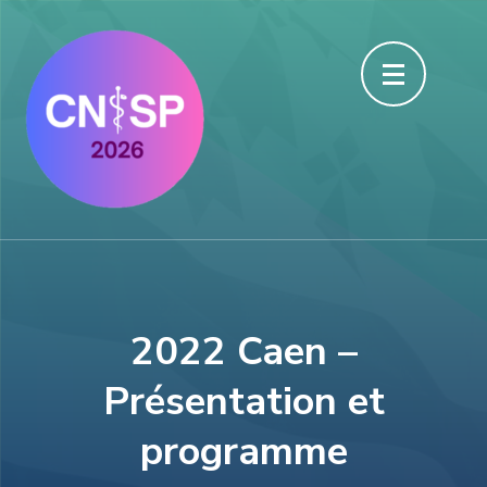
Aller
au
contenu
(Pressez
Entrée)
2022 Caen –
Présentation et
programme